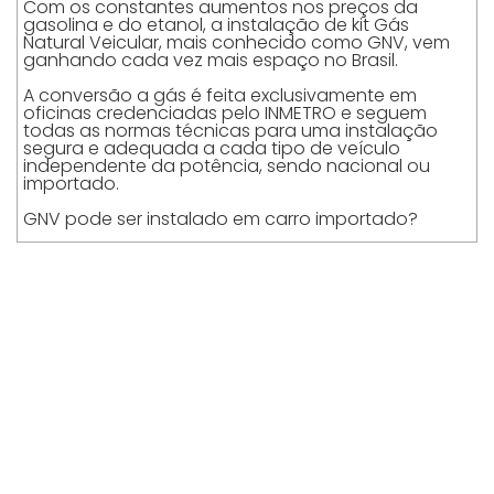
Com os constantes aumentos nos preços da
gasolina e do etanol, a instalação de kit Gás
Natural Veicular, mais conhecido como GNV, vem
ganhando cada vez mais espaço no Brasil.
A conversão a gás é feita exclusivamente em
oficinas credenciadas pelo INMETRO e seguem
todas as normas técnicas para uma instalação
segura e adequada a cada tipo de veículo
independente da potência, sendo nacional ou
importado.
GNV pode ser instalado em carro importado?
O sistema GNV 5ª geração é um kit totalmente
aperfeiçoado e tem uma perda de potência bem
menor do que os kits anteriores. Os kits 3ª geração
tinham uma perda de torque de 20% ao passo que
os novo kits de 5ª geração a perda de torque não
passa de 5% da potência.
Qual o tamanho de cilindro GNV ideal para cada
carro?
Quando o proprietário de veículo leva o carro
numa convertedora GNV para a instalação do kit
de gás natural veicular ele não tem muita noção
do tamanho do cilindro a ser instalado. Para os